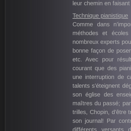
leur chemin en faisant 
Technique pianistique
Comme dans n’impor
méthodes et écoles
nombreux experts pour 
bonne façon de poser 
etc. Avec pour résul
courant que des pian
une interruption de 
talents s’éteignent dé
son église des ensei
maîtres du passé; par 
trilles, Chopin, d’être
son journal! Par con
différents versants