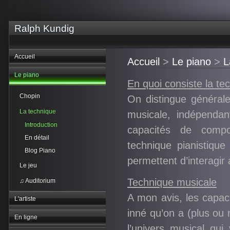
Ralph Kundig
Accueil
Accueil
>
Le piano
>
L
Le piano
En quoi consiste la te
Chopin
On distingue générale
La technique
musicale, indépendan
Introduction
capacités de composi
En détail
technique pianistique
Blog Piano
permettent d’interagir 
Le jeu
Technique musicale
♫ Auditorium
A mon avis, les capac
L'artiste
inné qu’on a (plus ou 
En ligne
l’univers musical qui