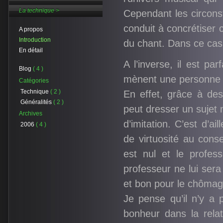
La technique >
Cependant les circons
conduit à concrétiser c
A propos
Introduction
du chant. Dans ce cas,
En détail
A l’inverse, il est pa
Blog
( 4 )
mènent une personne s
Catégories
Technique
( 2 )
En effet, grâce à des
Généralités
( 2 )
peut dresser un sujet
Archives
d’imitation. C’est d’a
2006
( 4 )
de virtuosité au cons
est nul et le profess
professeur ne lui sera 
et bon pour le chômag
Je pense qu’il n’y a 
bonheur dans la relat